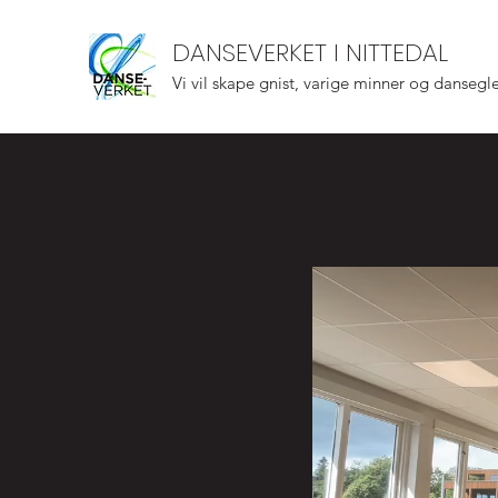
DANSEVERKET I NITTEDAL
Vi vil skape gnist, varige minner og dansegl