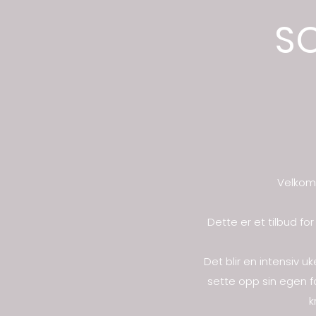
S
Velkomm
Dette er et tilbud fo
Det blir en intensiv 
sette opp sin egen fo
k