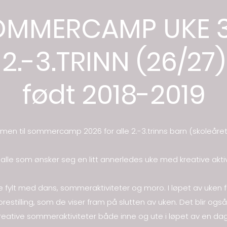
OMMERCAMP UKE 3
2.-3.TRINN (26/27)
født 2018-2019
en til sommercamp 2026 for alle 2.-3.trinns barn (skoleåret
r alle som ønsker seg en litt annerledes uke med kreative akt
uke fylt med dans, sommeraktiviteter og moro. I løpet av uke
restilling, som de viser fram på slutten av uken. Det blir og
reative sommeraktiviteter både inne og ute i løpet av en da