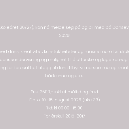
n (skoleåret 26/27), kan nå melde seg på og bli med på Da
2026!
med dans, kreativitet, kunstaktiviteter og masse moro før skole
å danseundervisning og mulighet til å utforske og lage koreog
ing for foresatte. I tillegg til dans tilbyr vi morsomme og kre
både inne og ute.
Pris: 2600,- inkl et måltid og frukt
Dato: 10.-15. august 2026 (uke 33)
Tid: kl 09.00- 15.00
For årskull 2015-2017