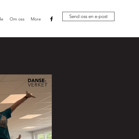
Send oss en e-post
de
Om oss
More