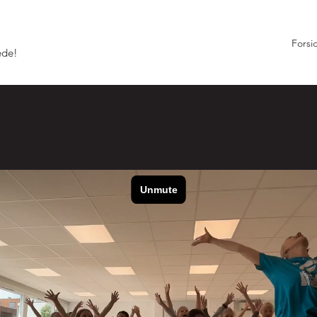
Forsi
ede!