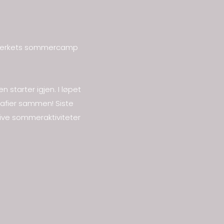
nseverkets sommercamp
n starter igjen. I løpet
rafier sammen! Siste
ative sommeraktiviteter