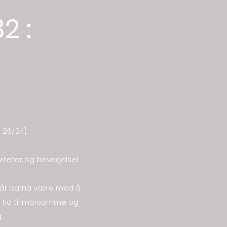
2 :
 26/27).
iviteter og bevegelse!
n får barna være med å
så tid til morsomme og
g.