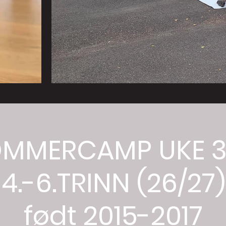
MMERCAMP UKE 
4.-6.TRINN (26/27)
født 2015-2017