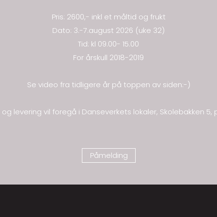
Pris: 2600,- inkl et måltid og frukt
Dato: 3.-7.august 2026 (uke 32)
Tid: kl 09.00- 15.00
For årskull 2018-2019
Se video fra tidligere år på toppen av siden:-)
g og levering vil foregå i Danseverkets lokaler, Skolebakken 5,
Påmelding