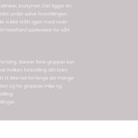
ystekniker, kostymer, Det ligger en
et under selve forestillingen.
de vi ikke stått igjen med noen
 fin helaften/opplevelse for vårt
 for lang, danser flere grupper kun
r hvilken forestilling ditt barn
tt til. Ikke nøl for lenge da mange
heten og for gruppas miljø og
illing.
llinger.