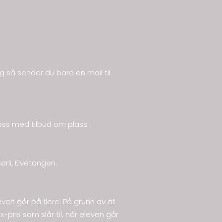
g så sender du bare en mail til
v oss med tilbud om plass.
ørli, Elvetangen.
ven går på flere. På grunn av at
pris som slår til, når eleven går