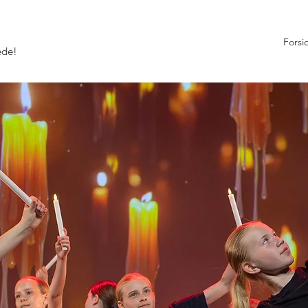
Forsi
ede!