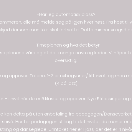
-Har jeg automatisk plass?
ommeren, alle må melde seg på igjen hver høst. Fra høst til v
skjed dersom man ikke skal fortsette. Dette minner vi også d
– Timeplanen og hva det betyr
å lese planene våre og at det mange navn og koder. Vi håper l
oversiktlig:
g oppover. Tallene: 1-2 er nybegynner/ litt øvet, og man må s
(4 på jazz)
der + i nivå når de er 5.klasse og oppover. Nye 5.klassinger og
kke kan delta på uten anbefaling fra pedagogen/Danseverket
hetsnivå. Her tar pedagogen stilling til det nivået de mener er 
tring og danseglede. Unntaket her er i jazz, der det er 4 nivå