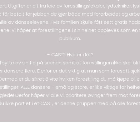
rt. Utgifter er alt fra leie av forestillingslokaler, lydtekniker, l
e får betalt for jobben de gjør både med forarbeidet og arbeid
ie av danseelevene. Hvis familien skulle fått sett gratis had
iftene. Vi håper at forestillingene i sin helhet oppleves som en
publikum.
– CAST? Hva er det?
tbytte av sin tid på scenen samt at forestillingen ikke skal bli
 dansere flere. Derfor er det viktig at man som foresatt sjekke
 Dermed er du sikret å vite hvilken forestilling du må kjøpe bille
illinger. ALLE dansere – små og store, er like viktige for hel
lede! Derfor håper vi alle vil prioritere øvinger frem mot forest
du ikke partiet i et CAST, er denne gruppen med på alle foresti