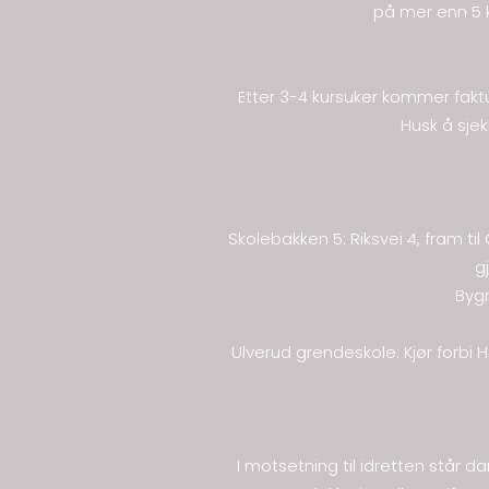
på mer enn 5 
Etter 3-4 kursuker kommer faktu
Husk å sje
Skolebakken 5: Riksvei 4, fram t
g
Bygn
Ulverud grendeskole: Kjør forbi 
I motsetning til idretten står da