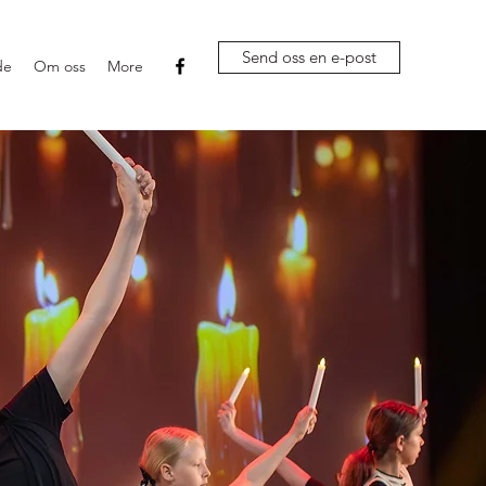
Send oss en e-post
de
Om oss
More