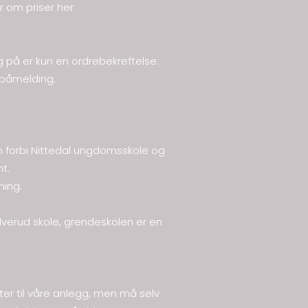
r om priser
her
g på er kun en ordrebekreftelse.
 påmelding.
en forbi Nittedal ungdomsskole og
t.
ning.
Ulverud skole, grendeskolen er en
øtter til våre anlegg, men må selv