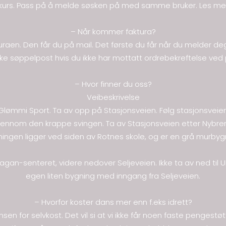
kurs. Pass på å melde søsken på med samme bruker. Les me
– Når kommer faktura?
raen. Den får du på mail. Det første du får når du melder de
kke søppelpost hvis du ikke har mottatt ordrebekreftelse ved
– Hvor finner du oss?
Veibeskrivelse
il Glømmi Sport. Ta av opp på Stasjonsveien. Følg stasjonsvei
jennom den krappe svingen. Ta av Stasjonsveien etter Nybren
ingen ligger ved siden av Rotnes skole, og er en grå murbyg
Hagan-senteret, videre nedover Seljeveien. Ikke ta av ned til 
egen liten bygning med inngang fra Seljeveien.
– Hvorfor koster dans mer enn f.eks idrett?
nsen for selvkost. Det vil si at vi ikke får noen faste pengest