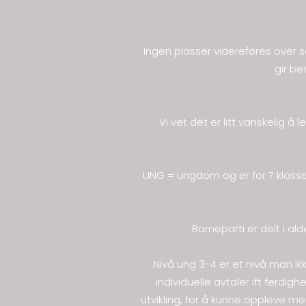
Ingen plasser videreføres over s
gir be
Vi vet det er litt vanskelig 
UNG = ungdom og er for 7 klasse o
Barneparti er delt i al
Nivå ung 3-4 er et nivå man i
individuelle avtaler ift ferdig
utvikling, for å kunne oppleve mes