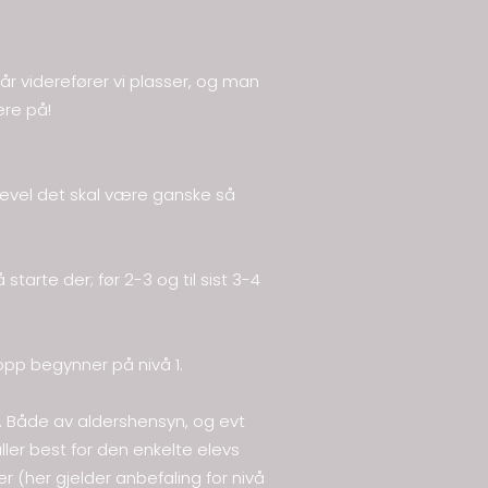
år viderefører vi plasser, og man
ere på!
ikevel det skal være ganske så
tarte der; før 2-3 og til sist 3-4
 opp begynner på nivå 1.
. Både av aldershensyn, og evt
aller best for den enkelte elevs
er (her gjelder anbefaling for nivå