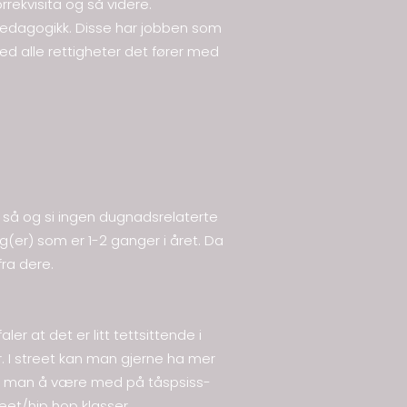
orrekvisita og så videre.
pedagogikk. Disse har jobben som
d alle rettigheter det fører med
or så og si ingen dugnadsrelaterte
ng(er) som er 1-2 ganger i året. Da
fra dere.
er at det er litt tettsittende i
. I street kan man gjerne ha mer
sker man å være med på tåspsiss-
eet/hip hop klasser.