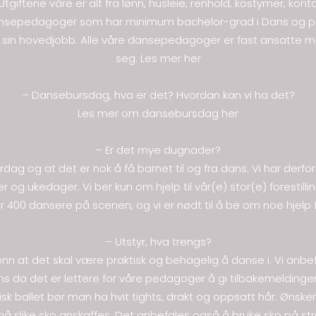
 Utgiftene våre er alt fra lønn, husleie, renhold, kostymer, kont
v dansepedagoger som har minimum bachelor-grad i Dans og 
in hovedjobb. Alle våre dansepedagoger er fast ansatte me
seg. Les mer
her
– Dansebursdag, hva er det? Hvordan kan vi ha det?
Les mer om dansebursdag
her
– Er det mye dugnader?
verdag og at det er nok å få barnet til og fra dans. Vi har derf
 og ukedager. Vi ber kun om hjelp til vår(e) stor(e) forestilli
r 400 dansere på scenen, og vi er nødt til å be om noe hjelp 
– Utstyr, hva trengs?
nn at det skal være praktisk og behagelig å danse i. Vi anbefal
 da det er lettere for våre pedagoger å gi tilbakemeldinger
ssisk ballet bør man ha hvit tights, drakt og oppsatt hår. Øn
må slike sko anskaffes. Det anbefales også å bruke sko på str