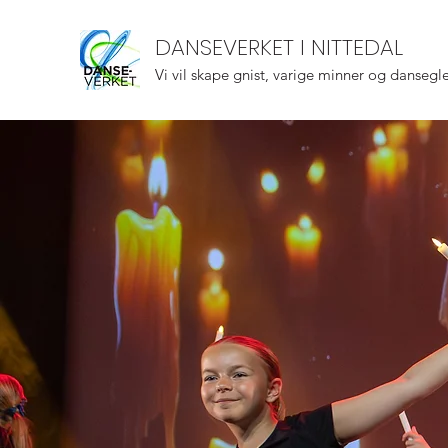
DANSEVERKET I NITTEDAL
Vi vil skape gnist, varige minner og dansegl