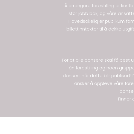
Å arrangere forestilling er kostba
stor jobb bak, og våre ansatt
Hovedsakelig er publikum famil
billettinntekter til å dekke utg
For at alle dansere skal få best u
én forestilling og noen grupper
danser i når dette blir publisert!
ønsker å oppleve våre forest
danseg
Finner 