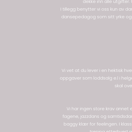
dekke inn alle utgifter.
I tillegg benytter vi oss kun a
dansepedagog som sitt yrke og s
Vi vet at du lever i en hektisk h
oppgaver som loddsalg e.l i helger
skal ove
Vi har ingen store krav annet e
fagene, jazzdans og samtidsdans
baggy klær for feelingen. I kla
trening etterhvert 