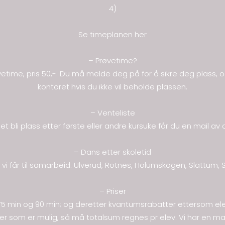
4)
Se timeplanen
her
– Prøvetime?
øvetime, pris 50,-. Du må melde deg på for å sikre deg plass, o
kontoret hvis du ikke vil beholde plassen.
– Venteliste
 det bli plass etter første eller andre kursuke får du en mail a
– Dans etter skoletid
er vi får til samarbeid: Ulverud, Rotnes, Holumskogen, Slattum, S
– Priser
n, 75 min og 90 min; og deretter kvantumsrabatter ettersom ele
 som er mulig, så må totalsum regnes pr elev. Vi har en max-