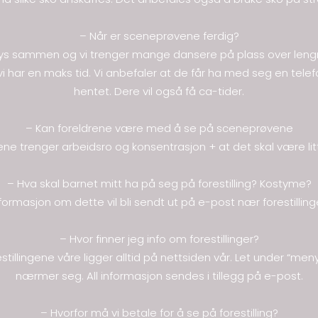
– Når er sceneprøvene ferdig?
ys sammen og vi trenger mange dansere på plass over lengre p
vi har en maks tid. Vi anbefaler at de får ha med seg en telefo
hentet. Dere vil også få ca-tider.
– Kan foreldrene være med å se på sceneprøvene
 trenger arbeidsro og konsentrasjon + at det skal være lit
– Hva skal barnet mitt ha på seg på forestilling? Kostyme?
formasjon om dette vil bli sendt ut på e-post nær forestilling
– Hvor finner jeg info om forestillinger?
llingene våre ligger alltid på nettsiden vår. Let under “meny”
nærmer seg. All informasjon sendes i tillegg på e-post.
– Hvorfor må vi betale for å se på forestilling?