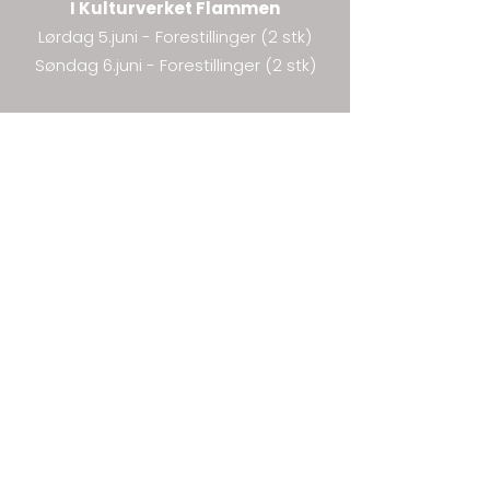
I Kulturverket Flammen
Lørdag 5.juni - Forestillinger (2 stk)
Søndag 6.juni
- Forestillinger (2 stk)
Siste kursuke: uke 22
-med visningstimer for de fra 4 år og
opptil 4.klasse som ikke er med på
forestillingen.
Oppstart høst 2027 - uke 35
Høstferie: uke 40​
Forestilling høst 2027 - uke 49/50
For ALLE fra 4. år og opptil voksne!
I Kulturverket Flammen