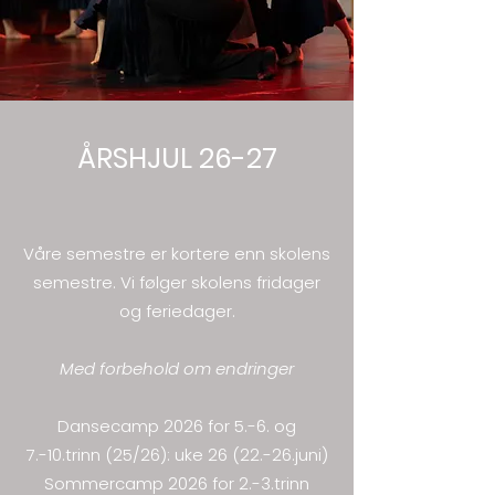
ÅRSHJUL 26-27
Våre semestre er kortere enn skolens
semestre. Vi
følger skolens fridager
og feriedager.
Med forbehold om endringer
Dansecamp 2026 for 5.-6. og
7.-10.trinn (25/26): uke 26 (22.-26.juni)
Sommercamp 2026 for 2.-3.trinn